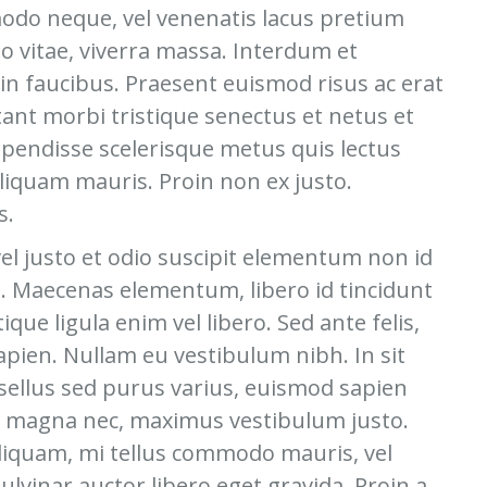
modo neque, vel venenatis lacus pretium
o vitae, viverra massa. Interdum et
n faucibus. Praesent euismod risus ac erat
tant morbi tristique senectus et netus et
pendisse scelerisque metus quis lectus
aliquam mauris. Proin non ex justo.
s.
l justo et odio suscipit elementum non id
a. Maecenas elementum, libero id tincidunt
tique ligula enim vel libero. Sed ante felis,
apien. Nullam eu vestibulum nibh. In sit
asellus sed purus varius, euismod sapien
is id magna nec, maximus vestibulum justo.
iquam, mi tellus commodo mauris, vel
lvinar auctor libero eget gravida. Proin a