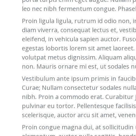
leo nec nibh fermentum congue. Phasellu
Proin ligula ligula, rutrum id odio no
diam viverra, consequat lectus et, vest
eleifend, in vehicula sapien auctor. Fus
egestas lobortis lorem sit amet laoreet.
volutpat metus dignissim. Aliquam aliq
non. Mauris ornare mi est, ut sodales nu
Vestibulum ante ipsum primis in faucibus
Curae; Nullam consectetur sodales null
nibh. Proin a commodo erat. Curabitur 
pulvinar eu tortor. Pellentesque facilisi
scelerisque, auctor arcu sit amet, venen
Proin congue magna dui, at sollicitudi