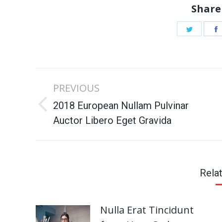
Share
Share
on
Twitter
Post
PREVIOUS
navigation
2018 European Nullam Pulvinar
Previous
Auctor Libero Eget Gravida
post:
Rela
Nulla Erat Tincidunt