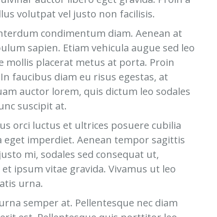
s volutpat vel justo non facilisis.
n, interdum condimentum diam. Aenean at
ibulum sapien. Etiam vehicula augue sed leo
ce mollis placerat metus at porta. Proin
 In faucibus diam eu risus egestas, at
uam auctor lorem, quis dictum leo sodales
nc suscipit at.
 orci luctus et ultrices posuere cubilia
a eget imperdiet. Aenean tempor sagittis
justo mi, sodales sed consequat ut,
s et ipsum vitae gravida. Vivamus ut leo
atis urna.
n urna semper at. Pellentesque nec diam