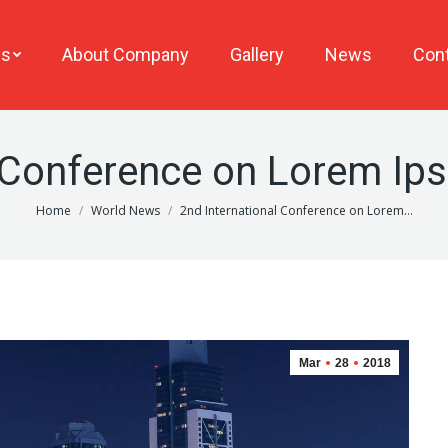
es
About Company
Gallery
News
Cont
 Conference on Lorem Ip
You are here:
Home
World News
2nd International Conference on Lorem…
Mar
28
2018