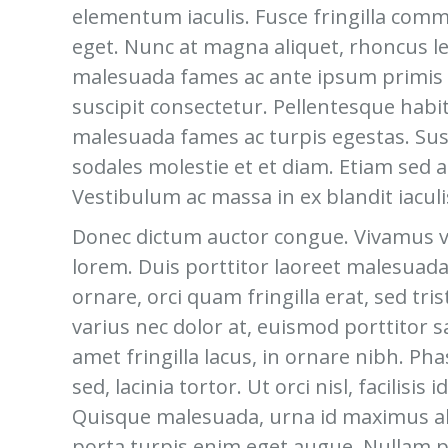
elementum iaculis. Fusce fringilla com
eget. Nunc at magna aliquet, rhoncus le
malesuada fames ac ante ipsum primis i
suscipit consectetur. Pellentesque habi
malesuada fames ac turpis egestas. Sus
sodales molestie et et diam. Etiam sed 
Vestibulum ac massa in ex blandit iaculi
Donec dictum auctor congue. Vivamus ve
lorem. Duis porttitor laoreet malesuad
ornare, orci quam fringilla erat, sed tris
varius nec dolor at, euismod porttitor s
amet fringilla lacus, in ornare nibh. Ph
sed, lacinia tortor. Ut orci nisl, facilis
Quisque malesuada, urna id maximus al
porta turpis enim eget augue. Nullam pu